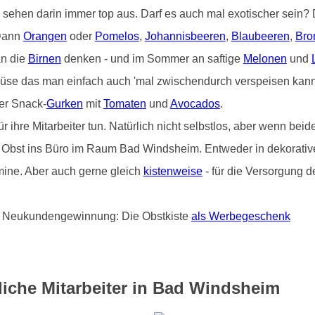
) sehen darin immer top aus. Darf es auch mal exotischer sein
 Dann
Orangen
oder
Pomelos
,
Johannisbeeren
,
Blaubeeren
,
Bro
an die
Birnen
denken - und im Sommer an saftige
Melonen
und
üse das man einfach auch 'mal zwischendurch verspeisen kann 
er Snack-
Gurken
mit
Tomaten
und
Avocados
.
hre Mitarbeiter tun. Natürlich nicht selbstlos, aber wenn beide
von Obst ins Büro im Raum Bad Windsheim. Entweder in dekorative
ine. Aber auch gerne gleich
kistenweise
- für die Versorgung d
und Neukundengewinnung: Die Obstkiste
als Werbegeschenk
liche Mitarbeiter in Bad Windsheim