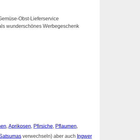
Gemüse-Obst-Lieferservice
e als wunderschönes Werbegeschenk
nen
,
Aprikosen
,
Pfirsiche
,
Pflaumen
,
Satsumas
verwechseln) aber auch
Ingwer