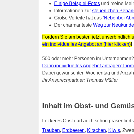
Einige Beispiel-Fotos
und meine Mei
Informationen zur
steuerlichen Behan
Große Vorteile hat das
'Nebenbei Abn
Der charmanteste
Weg zur Neukunde
Fordern Sie am besten jetzt unverbindlich u
ein individuelles Angebot an (hier klicken)
!
500 oder mehr Personen im Unternehmen?
Dann individuelles Angebot anfragen: thomas.
Dabei gewünschten Wochentag und Anzahl 
Ihr Ansprechpartner: Thomas Müller
Inhalt im Obst- und Gemüs
Leckeres Obst darf auch schön präsentiert
Trauben
,
Erdbeeren
,
Kirschen
,
Kiwis
, Zwe