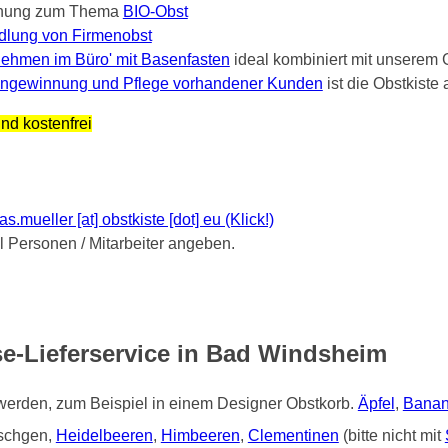
nung zum Thema
BIO-Obst
dlung von Firmenobst
ehmen im Büro' mit Basenfasten
ideal kombiniert mit unserem 
ngewinnung und Pflege vorhandener Kunden
ist die Obstkist
nd kostenfrei
mueller [at] obstkiste [dot] eu (Klick!)
Personen / Mitarbeiter angeben.
e-Lieferservice in Bad Windsheim
 werden, zum Beispiel in einem Designer Obstkorb.
Äpfel
,
Bana
tschgen,
Heidelbeeren
,
Himbeeren
,
Clementinen
(bitte nicht mit