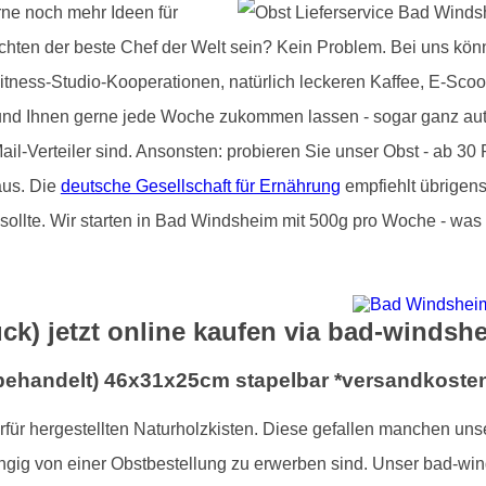
rne noch mehr Ideen für
chten der beste Chef der Welt sein? Kein Problem. Bei uns kön
itness-Studio-Kooperationen, natürlich leckeren Kaffee, E-Scoo
n und Ihnen gerne jede Woche zukommen lassen - sogar ganz au
il-Verteiler sind. Ansonsten: probieren Sie unser Obst - ab 30
aus. Die
deutsche Gesellschaft für Ernährung
empfiehlt übrigens
ollte. Wir starten in Bad Windsheim mit 500g pro Woche - was 
ück) jetzt online kaufen via bad-windsh
nbehandelt) 46x31x25cm stapelbar *versandkosten
ierfür hergestellten Naturholzkisten. Diese gefallen manchen un
ngig von einer Obstbestellung zu erwerben sind. Unser bad-win