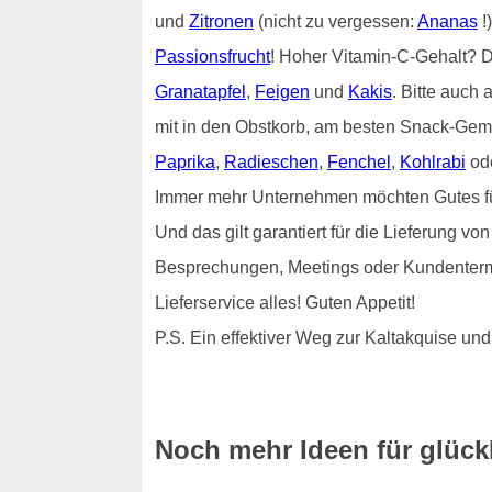
und
Zitronen
(nicht zu vergessen:
Ananas
!
Passionsfrucht
! Hoher Vitamin-C-Gehalt?
Granatapfel
,
Feigen
und
Kakis
. Bitte auch 
mit in den Obstkorb, am besten Snack-Gem
Paprika
,
Radieschen
,
Fenchel
,
Kohlrabi
od
Immer mehr Unternehmen möchten Gutes für i
Und das gilt garantiert für die Lieferung 
Besprechungen, Meetings oder Kundenterm
Lieferservice alles! Guten Appetit!
P.S. Ein effektiver Weg zur Kaltakquise 
Noch mehr Ideen für glück